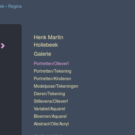
eek
Regina
Henk Martin
Hollebeek
Galerie
Portretten/olieverf
Portretten/tekening
Portretten/kinderen
Modelpose/tekeningen
Dieren/tekening
Stillevens/olieverf
Variabel/Aquarel
Bloemen/aquarel
Abstract/olie/acryl