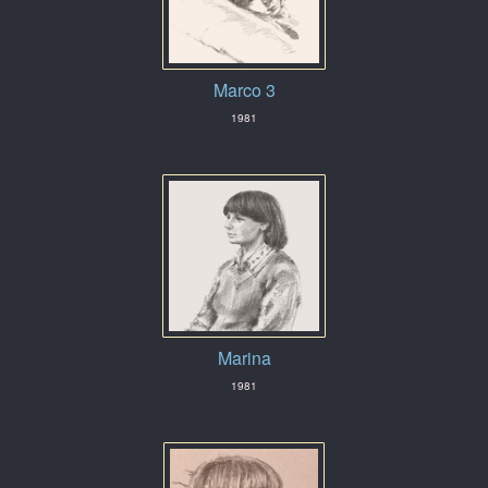
Marco 3
1981
Marina
1981