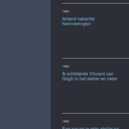
1983
Ierland vakantie
herinneringen
1983
Ik schilderde Vincent van
Gogh in het atelier en meer
1982
Een pauze in mijn atelier na