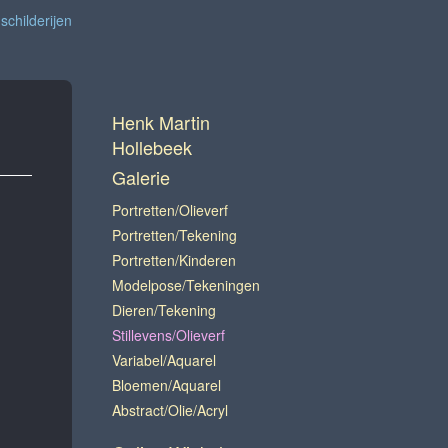
 schilderijen
Henk Martin
Hollebeek
Galerie
Portretten/olieverf
Portretten/tekening
Portretten/kinderen
Modelpose/tekeningen
Dieren/tekening
Stillevens/olieverf
Variabel/Aquarel
Bloemen/aquarel
Abstract/olie/acryl