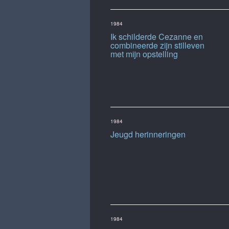
1984
Ik schilderde Cezanne en
combineerde zijn stilleven
met mijn opstelling
1984
Jeugd herinneringen
1984