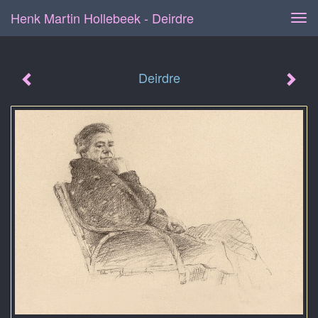
Henk Martin Hollebeek - Deirdre
Tog
navi
Deirdre